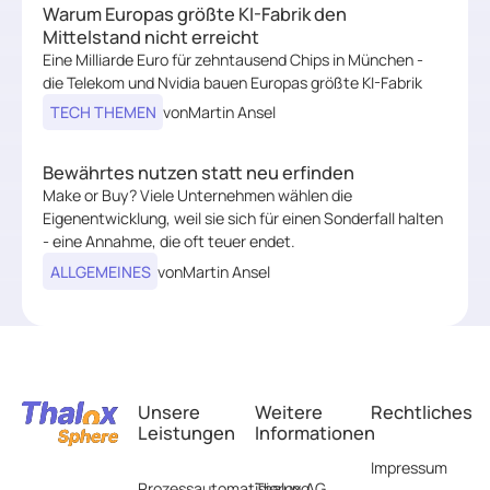
Warum Europas größte KI-Fabrik den
Warum Europas größte KI-Fabrik den Mittelstand nicht
Mittelstand nicht erreicht
Eine Milliarde Euro für zehntausend Chips in München -
die Telekom und Nvidia bauen Europas größte KI-Fabrik
TECH THEMEN
von
Martin Ansel
Bewährtes nutzen statt neu erfinden
Bewährtes nutzen statt neu erfinden
Make or Buy? Viele Unternehmen wählen die
Eigenentwicklung, weil sie sich für einen Sonderfall halten
- eine Annahme, die oft teuer endet.
ALLGEMEINES
von
Martin Ansel
Footer
Unsere
Weitere
Rechtliches
Leistungen
Informationen
Impressum
Prozessautomatisierung
Thalox AG