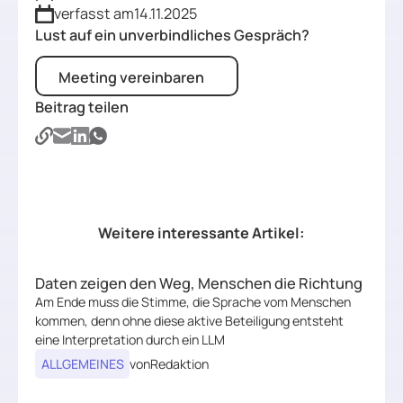
verfasst am
14.11.2025
Lust auf ein unverbindliches Gespräch?
Meeting vereinbaren
Meeting vereinbaren
Beitrag teilen
Weitere interessante Artikel:
Daten zeigen den Weg, Menschen die Richtung
Daten zeigen den Weg, Menschen die Richtung
Am Ende muss die Stimme, die Sprache vom Menschen
kommen, denn ohne diese aktive Beteiligung entsteht
eine Interpretation durch ein LLM
ALLGEMEINES
von
Redaktion