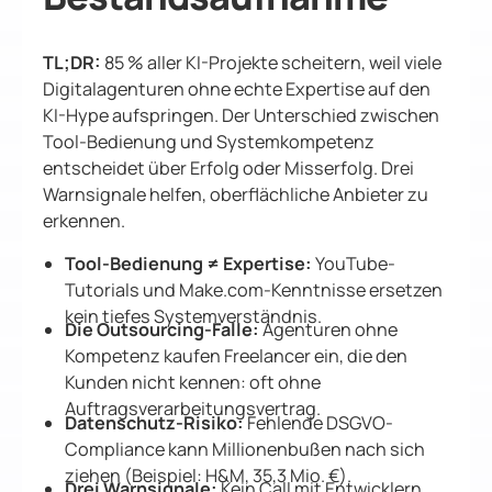
TL;DR:
85 % aller KI-Projekte scheitern, weil viele
Digitalagenturen ohne echte Expertise auf den
KI-Hype aufspringen. Der Unterschied zwischen
Tool-Bedienung und Systemkompetenz
entscheidet über Erfolg oder Misserfolg. Drei
Warnsignale helfen, oberflächliche Anbieter zu
erkennen.
Tool-Bedienung ≠ Expertise:
YouTube-
Tutorials und Make.com-Kenntnisse ersetzen
kein tiefes Systemverständnis.
Die Outsourcing-Falle:
Agenturen ohne
Kompetenz kaufen Freelancer ein, die den
Kunden nicht kennen: oft ohne
Auftragsverarbeitungsvertrag.
Datenschutz-Risiko:
Fehlende DSGVO-
Compliance kann Millionenbußen nach sich
ziehen (Beispiel: H&M, 35,3 Mio. €).
Drei Warnsignale:
Kein Call mit Entwicklern